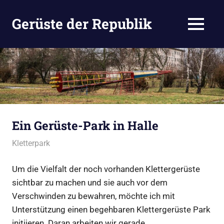
Zum
Inhalt
Gerüste der Republik
MENÜ
springen
Eine
andere
WordPress-
Site.
Ein Gerüste-Park in Halle
August 2, 2025
admin
Kletterpark
Um die Vielfalt der noch vorhanden Klettergerüste
sichtbar zu machen und sie auch vor dem
Verschwinden zu bewahren, möchte ich mit
Unterstützung einen begehbaren Klettergerüste Park
initiieren. Daran arbeiten wir gerade.