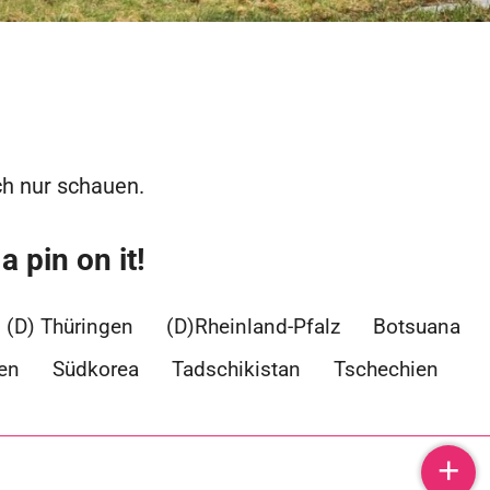
ch nur schauen.
 pin on it!
(D) Thüringen
(D)Rheinland-Pfalz
Botsuana
en
Südkorea
Tadschikistan
Tschechien
©
OpenStreetMap
contributors
+