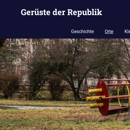
Zum
Gerüste der Republik
Inhalt
springen
Eine
andere
Geschichte
Orte
Kl
WordPress-
Site.