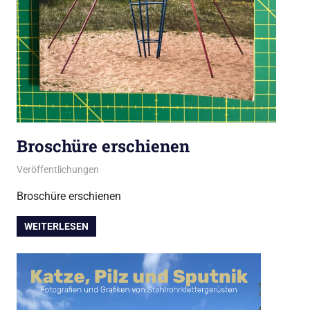
Broschüre erschienen
April 10, 2026
admin
Veröffentlichungen
Broschüre erschienen
WEITERLESEN