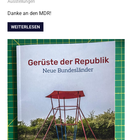
April 27, 2026
admin
Ausstellungen
Danke an den MDR!
WEITERLESEN