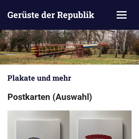
Zum
Inhalt
Gerüste der Republik
MENÜ
springen
Eine
andere
WordPress-
Site.
Plakate und mehr
Postkarten (Auswahl)